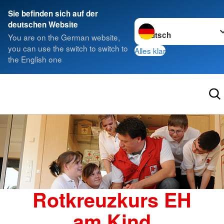
Sie befinden sich auf der
Sprache wechseln zu
deutschen Website
You are on the German website,
you can use the switch to switch to
Alles klar
the English one
Rotkreuzkurs EH
am Kind