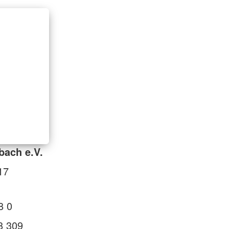
bach e.V.
17
8 0
8 309