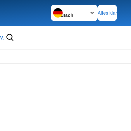
Sprache wechseln zu
Alles klar
V.
Ortsve
Dersch
in Gu