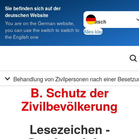
Sie befinden sich auf der
Sprache wechseln zu
deutschen Website
You are on the German website,
you can use the switch to switch to
Alles klar
the English one
Behandlung von Zivilpersonen nach einer Besetzu
B. Schutz der
Zivilbevölkerung
Lesezeichen -