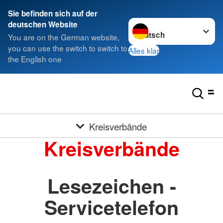
Sie befinden sich auf der
Sprache wechseln zu
deutschen Website
You are on the German website,
you can use the switch to switch to
Alles klar
the English one
Kreisverbände
Kreisverbände
Lesezeichen -
Servicetelefon