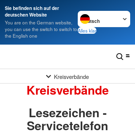
Sie befinden sich auf der
Sprache wechseln zu
deutschen Website
You are on the German website,
you can use the switch to switch to
Alles klar
the English one
Kreisverbände
Kreisverbände
Lesezeichen -
Servicetelefon